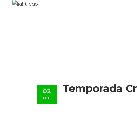
Inicio
Agencia
Temporada Cr
02
DIC
Los datos al mes de agosto marc
arribarán a nuestro país desde el 
realizado por el Ministro de Turi
Regional de Cruceros y Turismo N
días 17 y 18 de agosto