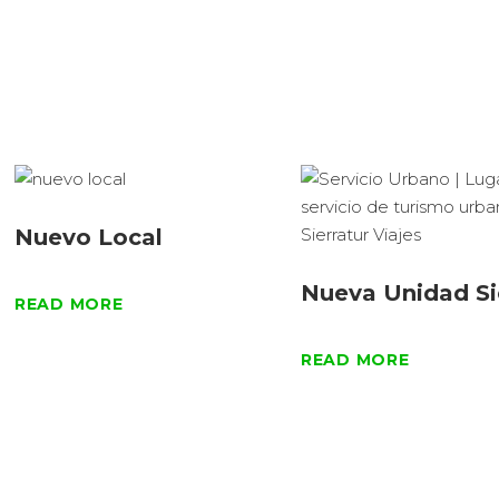
Segittur
video de cara a la celebración de sus 300 años
Nuevo Local
Nueva Unidad Si
READ MORE
READ MORE